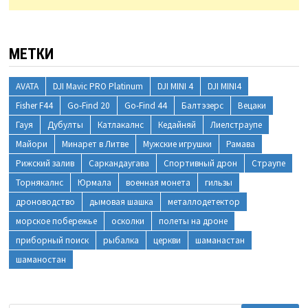
МЕТКИ
AVATA
DJI Mavic PRO Platinum
DJI MINI 4
DJI MINI4
Fisher F44
Go-Find 20
Go-Find 44
Балтэзерс
Вецаки
Гауя
Дубулты
Катлакалнс
Кедайняй
Лиелстраупе
Майори
Минарет в Литве
Мужские игрушки
Рамава
Рижский залив
Саркандаугава
Спортивный дрон
Страупе
Торнякалнс
Юрмала
военная монета
гильзы
дроноводство
дымовая шашка
металлодетектор
морское побережье
осколки
полеты на дроне
приборный поиск
рыбалка
церкви
шаманастан
шаманостан