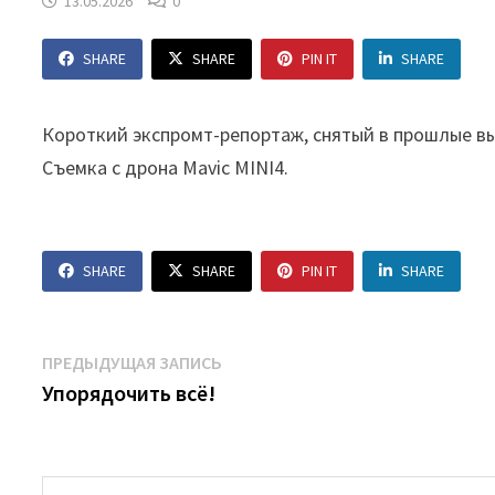
13.05.2026
0
SHARE
SHARE
PIN IT
SHARE
Короткий экспромт-репортаж, снятый в прошлые вы
Съемка с дрона Mavic MINI4.
SHARE
SHARE
PIN IT
SHARE
Навигация
Предыдущая
ПРЕДЫДУЩАЯ ЗАПИСЬ
запись:
Упорядочить всё!
по
записям