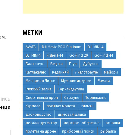
МЕТКИ
ом.
AVATA
DJI Mavic PRO Platinum
DJI MINI 4
DJI MINI4
Fisher F44
Go-Find 20
Go-Find 44
Балтэзерс
Вецаки
Гауя
Дубулты
Катлакалнс
Кедайняй
Лиелстраупе
Майори
Минарет в Литве
Мужские игрушки
Рамава
Рижский залив
Саркандаугава
Следующая
Спортивный дрон
Страупе
Торнякалнс
ПИСЬ
запись:
ения
Юрмала
военная монета
гильзы
дроноводство
дымовая шашка
металлодетектор
морское побережье
осколки
полеты на дроне
приборный поиск
рыбалка