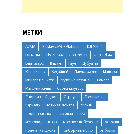
МЕТКИ
AVATA
DJI Mavic PRO Platinum
DJI MINI 4
DJI MINI4
Fisher F44
Go-Find 20
Go-Find 44
Балтэзерс
Вецаки
Гауя
Дубулты
Катлакалнс
Кедайняй
Лиелстраупе
Майори
Минарет в Литве
Мужские игрушки
Рамава
Рижский залив
Саркандаугава
Спортивный дрон
Страупе
Торнякалнс
Юрмала
военная монета
гильзы
дроноводство
дымовая шашка
металлодетектор
морское побережье
осколки
полеты на дроне
приборный поиск
рыбалка