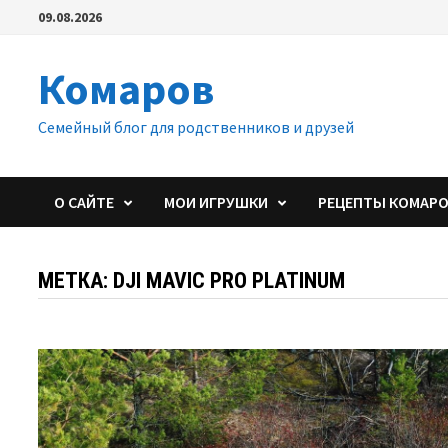
Перейти
09.08.2026
к
содержимому
Комаров
Семейный блог для родственников и друзей
О САЙТЕ
МОИ ИГРУШКИ
РЕЦЕПТЫ КОМАР
МЕТКА:
DJI MAVIC PRO PLATINUM