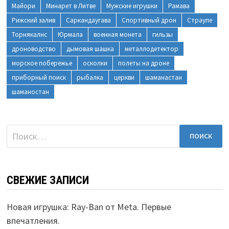
Майори
Минарет в Литве
Мужские игрушки
Рамава
Рижский залив
Саркандаугава
Спортивный дрон
Страупе
Торнякалнс
Юрмала
военная монета
гильзы
дроноводство
дымовая шашка
металлодетектор
морское побережье
осколки
полеты на дроне
приборный поиск
рыбалка
церкви
шаманастан
шаманостан
Найти:
СВЕЖИЕ ЗАПИСИ
Новая игрушка: Ray-Ban от Meta. Первые
впечатления.