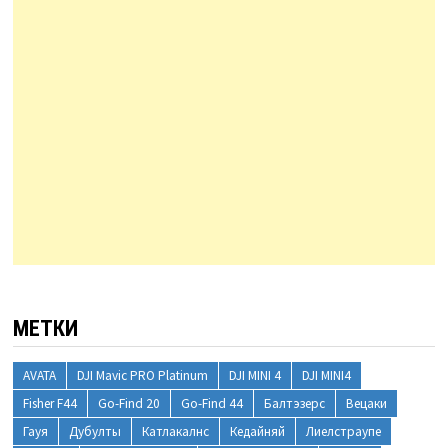
МЕТКИ
AVATA
DJI Mavic PRO Platinum
DJI MINI 4
DJI MINI4
Fisher F44
Go-Find 20
Go-Find 44
Балтэзерс
Вецаки
Гауя
Дубулты
Катлакалнс
Кедайняй
Лиелстраупе