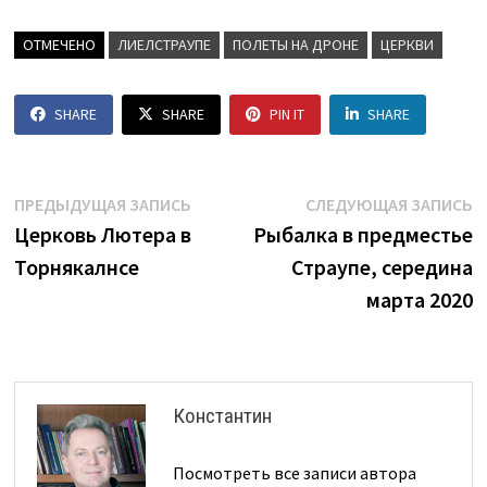
ОТМЕЧЕНО
ЛИЕЛСТРАУПЕ
ПОЛЕТЫ НА ДРОНЕ
ЦЕРКВИ
SHARE
SHARE
PIN IT
SHARE
Навигация
Предыдущая
С
ПРЕДЫДУЩАЯ ЗАПИСЬ
СЛЕДУЮЩАЯ ЗАПИСЬ
запись:
з
Церковь Лютера в
Рыбалка в предместье
по
Торнякалнсе
Страупе, середина
записям
марта 2020
Константин
Посмотреть все записи автора