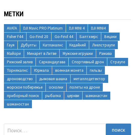
МЕТКИ
AVATA
DJI Mavic PRO Platinum
DJI MINI 4
DJI MINI4
Fisher F44
Go-Find 20
Go-Find 44
Балтэзерс
Вецаки
Гауя
Дубулты
Катлакалнс
Кедайняй
Лиелстраупе
Майори
Минарет в Литве
Мужские игрушки
Рамава
Рижский залив
Саркандаугава
Спортивный дрон
Страупе
Торнякалнс
Юрмала
военная монета
гильзы
дроноводство
дымовая шашка
металлодетектор
морское побережье
осколки
полеты на дроне
приборный поиск
рыбалка
церкви
шаманастан
шаманостан
Найти: