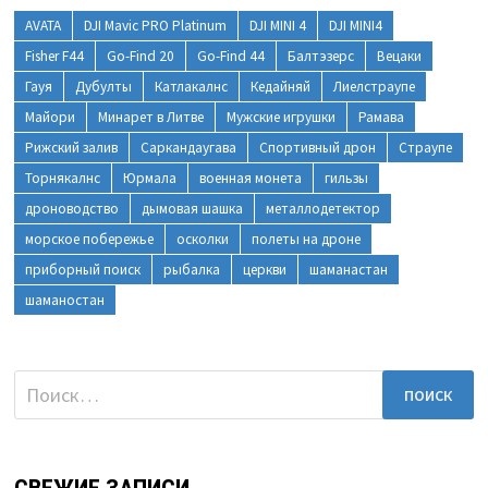
AVATA
DJI Mavic PRO Platinum
DJI MINI 4
DJI MINI4
Fisher F44
Go-Find 20
Go-Find 44
Балтэзерс
Вецаки
Гауя
Дубулты
Катлакалнс
Кедайняй
Лиелстраупе
Майори
Минарет в Литве
Мужские игрушки
Рамава
Рижский залив
Саркандаугава
Спортивный дрон
Страупе
Торнякалнс
Юрмала
военная монета
гильзы
дроноводство
дымовая шашка
металлодетектор
морское побережье
осколки
полеты на дроне
приборный поиск
рыбалка
церкви
шаманастан
шаманостан
Найти: