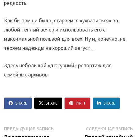
редкость.
Как бы там ни было, стараемся «ухватиться» за
любой теплый вечер и использовать его с
максимальной пользой для всех. Ну и, конечно, не
теряем надежды на хороший август…
Здесь небольшой «дежурный» репортаж для
семейных архивов.
SHARE
SHARE
PIN IT
SHARE
Навигация
Предыдущая
С
ПРЕДЫДУЩАЯ ЗАПИСЬ
СЛЕДУЮЩАЯ ЗАПИСЬ
запись:
з
Водоплавающее
Второй семейный