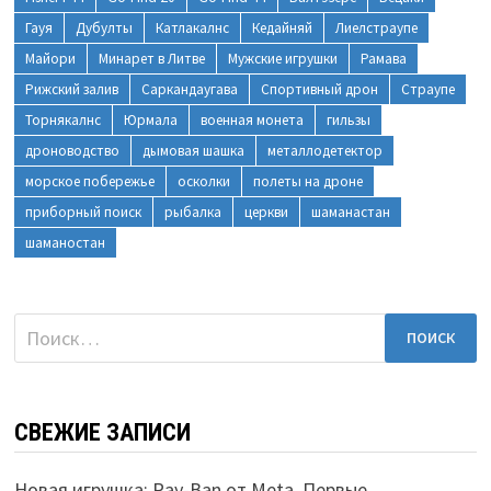
Гауя
Дубулты
Катлакалнс
Кедайняй
Лиелстраупе
Майори
Минарет в Литве
Мужские игрушки
Рамава
Рижский залив
Саркандаугава
Спортивный дрон
Страупе
Торнякалнс
Юрмала
военная монета
гильзы
дроноводство
дымовая шашка
металлодетектор
морское побережье
осколки
полеты на дроне
приборный поиск
рыбалка
церкви
шаманастан
шаманостан
Найти:
СВЕЖИЕ ЗАПИСИ
Новая игрушка: Ray-Ban от Meta. Первые