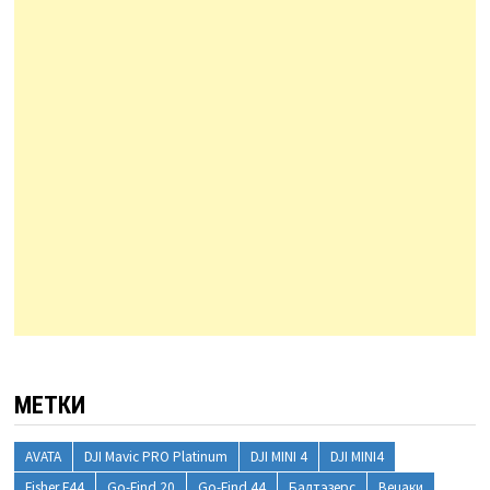
МЕТКИ
AVATA
DJI Mavic PRO Platinum
DJI MINI 4
DJI MINI4
Fisher F44
Go-Find 20
Go-Find 44
Балтэзерс
Вецаки