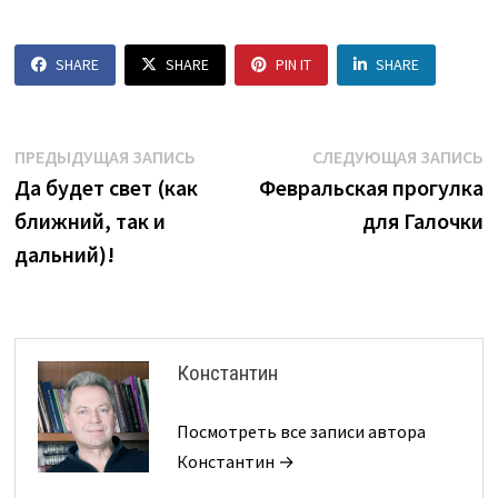
SHARE
SHARE
PIN IT
SHARE
Навигация
Предыдущая
С
ПРЕДЫДУЩАЯ ЗАПИСЬ
СЛЕДУЮЩАЯ ЗАПИСЬ
запись:
з
Да будет свет (как
Февральская прогулка
по
ближний, так и
для Галочки
записям
дальний)!
Константин
Посмотреть все записи автора
Константин →