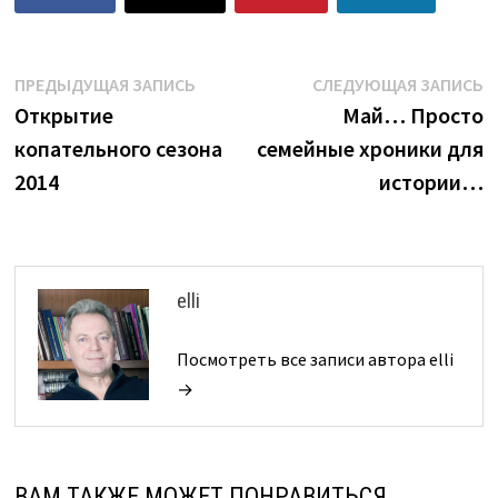
Навигация
Предыдущая
С
ПРЕДЫДУЩАЯ ЗАПИСЬ
СЛЕДУЮЩАЯ ЗАПИСЬ
запись:
з
Открытие
Май… Просто
по
копательного сезона
семейные хроники для
записям
2014
истории…
elli
Посмотреть все записи автора elli
→
ВАМ ТАКЖЕ МОЖЕТ ПОНРАВИТЬСЯ