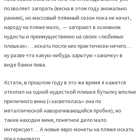
позволяет загорать (весна в этом году аномально
ранняя), но массовый пляжный сезон пока не начат,
народу на пляже мало, — загорают в основном
нудисты и преимущественно на своих «любимых
плешках»… искать после них практически нечего…
ну разве что какую-нибудь зарытую «заначку» в
виде банки пива.
Кстати, в прошлом году в это же время я кажется
откопал на одной нудисткой плешке бутылку вполне
приличного вина («засветилась» она по
металлической наворачивающейся пробке), но
такие находки меня, понятное дело мало
интересуют… А новые евро-монеты на пляже искать
пока рановато…