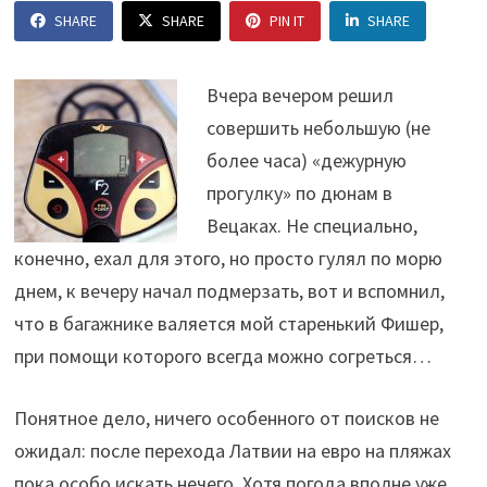
SHARE
SHARE
PIN IT
SHARE
Вчера вечером решил
совершить небольшую (не
более часа) «дежурную
прогулку» по дюнам в
Вецаках. Не специально,
конечно, ехал для этого, но просто гулял по морю
днем, к вечеру начал подмерзать, вот и вспомнил,
что в багажнике валяется мой старенький Фишер,
при помощи которого всегда можно согреться…
Понятное дело, ничего особенного от поисков не
ожидал: после перехода Латвии на евро на пляжах
пока особо искать нечего. Хотя погода вполне уже