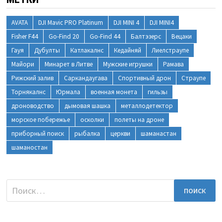
AVATA
DJI Mavic PRO Platinum
DJI MINI 4
DJI MINI4
Fisher F44
Go-Find 20
Go-Find 44
Балтэзерс
Вецаки
Гауя
Дубулты
Катлакалнс
Кедайняй
Лиелстраупе
Майори
Минарет в Литве
Мужские игрушки
Рамава
Рижский залив
Саркандаугава
Спортивный дрон
Страупе
Торнякалнс
Юрмала
военная монета
гильзы
дроноводство
дымовая шашка
металлодетектор
морское побережье
осколки
полеты на дроне
приборный поиск
рыбалка
церкви
шаманастан
шаманостан
Найти: