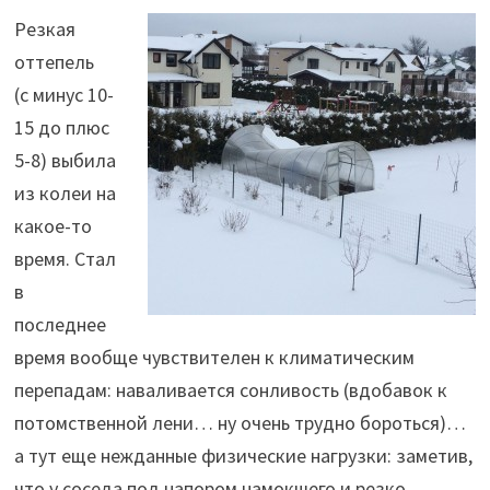
Резкая
оттепель
(с минус 10-
15 до плюс
5-8) выбила
из колеи на
какое-то
время. Стал
в
последнее
время вообще чувствителен к климатическим
перепадам: наваливается сонливость (вдобавок к
потомственной лени… ну очень трудно бороться)…
а тут еще нежданные физические нагрузки: заметив,
что у соседа под напором намокшего и резко