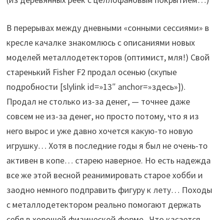
В перерывах между дневными «сонными сессиями» в
кресле качалке знакомлюсь с описаниями новых
моделей металлодетекторов (оптимист, мля!) Свой
старенький Fisher F2 продал осенью (скупые
подробности [slylink id=»13″ anchor=»здесь»]).
Продал не столько из-за денег, — точнее даже
совсем не из-за денег, но просто потому, что я из
него вырос и уже давно хочется какую-то новую
игрушку… Хотя в последние годы я был не очень-то
активен в копе… старею наверное. Но есть надежда
все же этой весной реанимировать старое хобби и
заодно немного подправить фигуру к лету… Походы
с металлодетектором реально помогают держать
себя в хорошей физической форме. Что касается