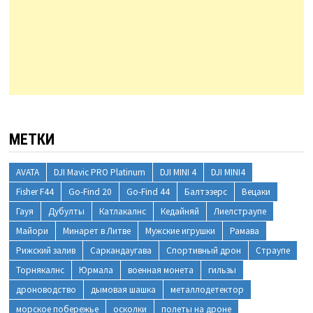
МЕТКИ
AVATA
DJI Mavic PRO Platinum
DJI MINI 4
DJI MINI4
Fisher F44
Go-Find 20
Go-Find 44
Балтэзерс
Вецаки
Гауя
Дубулты
Катлакалнс
Кедайняй
Лиелстраупе
Майори
Минарет в Литве
Мужские игрушки
Рамава
Рижский залив
Саркандаугава
Спортивный дрон
Страупе
Торнякалнс
Юрмала
военная монета
гильзы
дроноводство
дымовая шашка
металлодетектор
морское побережье
осколки
полеты на дроне