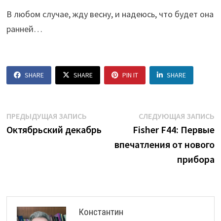
В любом случае, жду весну, и надеюсь, что будет она
ранней…
SHARE
SHARE
PIN IT
SHARE
Навигация
Предыдущая
С
ПРЕДЫДУЩАЯ ЗАПИСЬ
СЛЕДУЮЩАЯ ЗАПИСЬ
запись:
з
Октябрьский декабрь
Fisher F44: Первые
по
впечатления от нового
записям
прибора
Константин